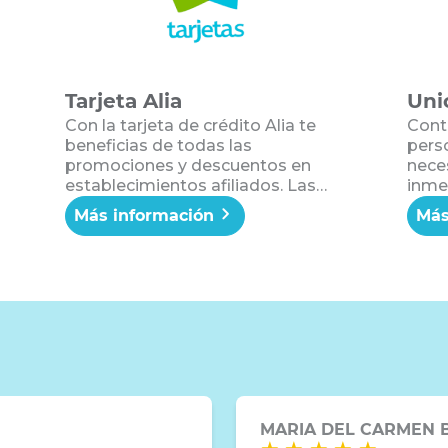
Tarjeta Alia
Uni
Con la tarjeta de crédito Alia te
Cont
beneficias de todas las
perso
promociones y descuentos en
nece
establecimientos afiliados. Las
inmed
compras realizadas con Alia
proye
Más información
Más
acumulan puntos del Plan
nece
Conmigo que se pueden canjear
Dest
por beneficios y premios para ti y
labor
tu familia. Además, accedes a
gara
dinero inmediato a través de
avances de efectivo. ¡Tarjetea con
Alia!
MARIA DEL CARMEN 