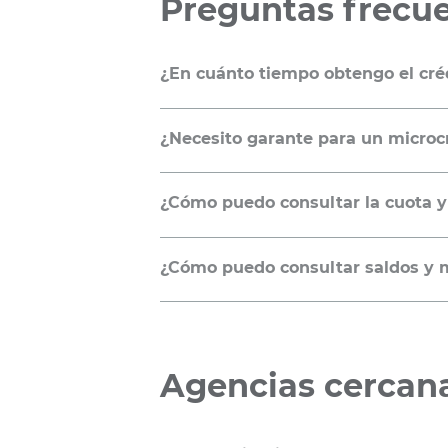
Preguntas frecu
¿En cuánto tiempo obtengo el cré
24 horas a partir de que nos entre
¿Necesito garante para un microcr
Depende de las condiciones en las q
¿Cómo puedo consultar la cuota y 
cuando tenga una actividad económi
Revisa el siguiente
video-tutorial
pa
¿Cómo puedo consultar saldos y 
Banca por Internet.
Para consultar tus saldos y movimi
Ingresa tu usuario y clave y podrás 
nuestras agencias y solicita una cla
Agencias cercan