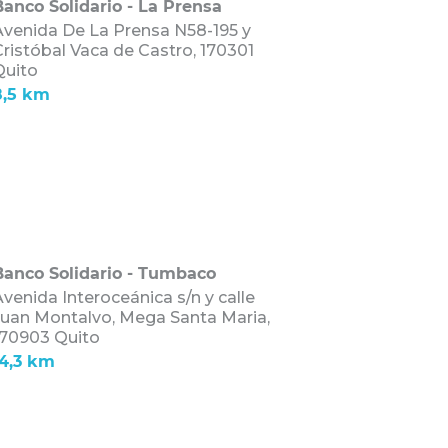
Banco Solidario - La Prensa
Avenida De La Prensa N58-195 y
ristóbal Vaca de Castro,
170301
Quito
8,5 km
Banco Solidario - Tumbaco
venida Interoceánica s/n y calle
Juan Montalvo, Mega Santa Maria,
170903 Quito
14,3 km