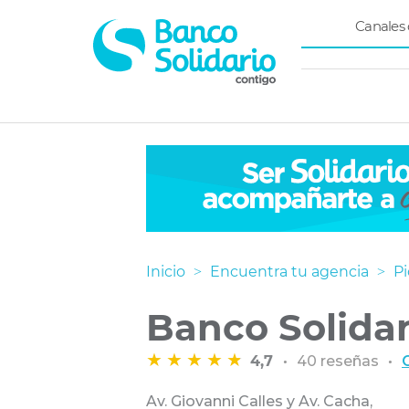
Menú
Canales 
superio
Navegación
principal
Inicio
Encuentra tu agencia
P
Banco Solidar
4,7
40 reseñas
Av. Giovanni Calles y Av. Cacha,