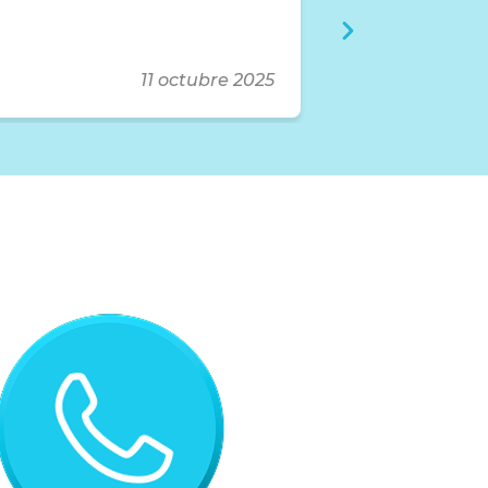
Exelente atenc
11 octubre 2025