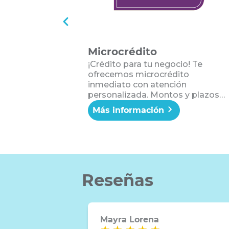
Microcrédito
¡Crédito para tu negocio! Te
ofrecemos microcrédito
inmediato con atención
personalizada. Montos y plazos
acorde a las necesidades de tu
Más información
negocio. ¡Ser Solidario es
acompañarte a crecer junto a tu
negocio!
Reseñas
Mayra Lorena