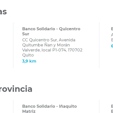
ve para crearlo.
as
Banco Solidario - Quicentro
B
Sur
A
CC Quicentro Sur, Avenida
Quitumbe Ñan y Morán
Valverde, local P1-074,
170702
Quito
3,9 km
rovincia
Banco Solidario - Iñaquito
Matriz