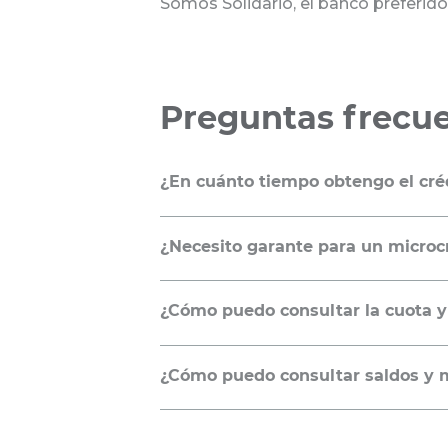
Somos Solidario, el banco preferido
Preguntas frecu
¿En cuánto tiempo obtengo el cré
24 horas a partir de que nos entre
¿Necesito garante para un microcr
Depende de las condiciones en las q
¿Cómo puedo consultar la cuota y 
cuando tenga una actividad económi
Revisa el siguiente
video-tutorial
pa
¿Cómo puedo consultar saldos y 
Banca por Internet.
Para consultar tus saldos y movimi
Ingresa tu usuario y clave y podrás 