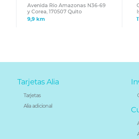
Avenida Río Amazonas N36-69
y Corea,
170507 Quito
I
9,9 km
Tarjetas Alia
In
Tarjetas
Alia adicional
C