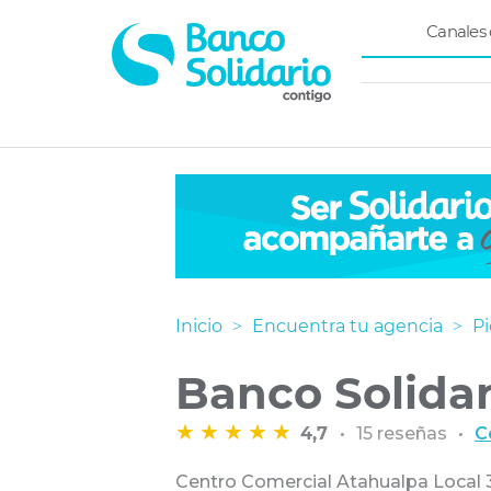
Menú
Canales 
superio
Navegación
principal
Inicio
Encuentra tu agencia
P
Banco Solidar
4,7
15 reseñas
C
Centro Comercial Atahualpa Local 