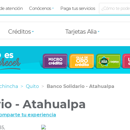
de atención
Conócenos
Paga tus servicios
r
Créditos
Tarjetas Alia
ichincha
Quito
Banco Solidario - Atahualpa
io - Atahualpa
omparte tu experiencia
35,