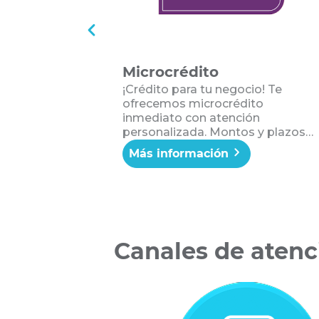
Microcrédito
¡Crédito para tu negocio! Te
ofrecemos microcrédito
inmediato con atención
personalizada. Montos y plazos
acorde a las necesidades de tu
Más información
negocio. ¡Ser Solidario es
acompañarte a crecer junto a tu
negocio!
Canales de atenc