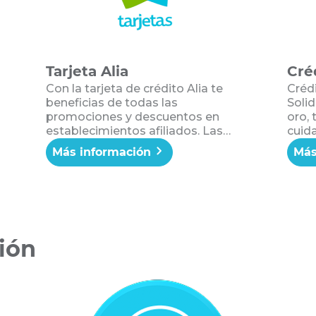
Tarjeta Alia
Cré
Con la tarjeta de crédito Alia te
Créd
beneficias de todas las
Soli
promociones y descuentos en
oro, 
establecimientos afiliados. Las
cuid
compras realizadas con Alia
inme
Más información
Más
acumulan puntos del Plan
desd
Conmigo que se pueden canjear
a niv
por beneficios y premios para ti y
meno
tu familia. Además, accedes a
facil
dinero inmediato a través de
cuot
avances de efectivo. ¡Tarjetea con
mese
ión
Alia!
días 
con l
cuan
agenc
rápid