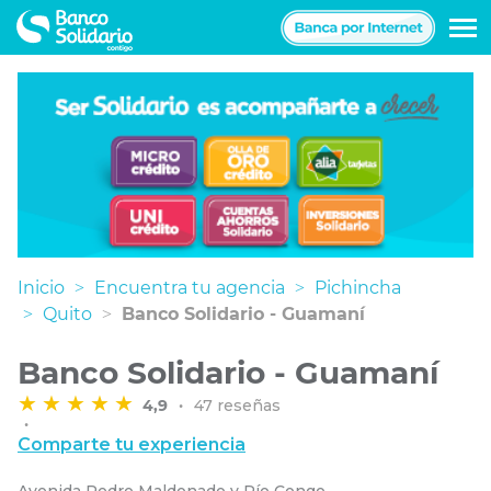
Navegación
principal
Inicio
Encuentra tu agencia
Pichincha
Quito
Banco Solidario - Guamaní
Banco Solidario - Guamaní
4,9
47 reseñas
Comparte tu experiencia
Avenida Pedro Maldonado y Río Congo,