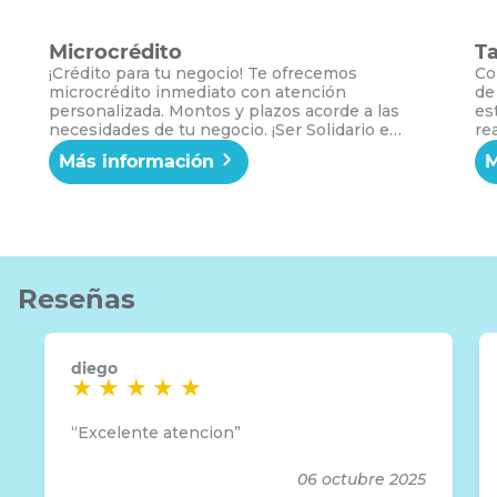
Microcrédito
Ta
¡Crédito para tu negocio! Te ofrecemos
Co
microcrédito inmediato con atención
de
personalizada. Montos y plazos acorde a las
es
necesidades de tu negocio. ¡Ser Solidario es
re
acompañarte a crecer junto a tu negocio!
Pl
Más información
M
be
Ad
tr
Ali
Reseñas
diego
Excelente atencion
06 octubre 2025