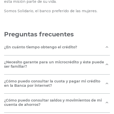
esta misión parte de su vida.
Somos Solidario, el banco preferido de las mujeres.
Preguntas frecuentes
¿En cuánto tiempo obtengo el crédito?
24 horas a partir de que nos entregues la documentación
¿Necesito garante para un microcrédito y éste puede
necesaria para el procesamiento de la operación.
ser familiar?
Depende de las condiciones en las que sea aprobado el
¿Cómo puedo consultar la cuota y pagar mi crédito
crédito. En caso de requerirse garante, puede ser familiar
en la Banca por internet?
siempre y cuando tenga una actividad económica
diferente y no esté relacionada con la tuya.
video-tutorial
Revisa el siguiente
para conocer cómo
¿Cómo puedo consultar saldos y movimientos de mi
consultar los valores a pagar de tu crédito y realizar los
cuenta de ahorros?
pagos usando la Banca por Internet.