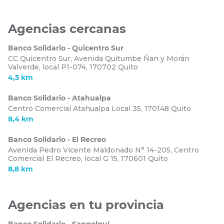
Para consultar tus saldos y movimientos puedes ingresar
App Solidario Móvil
Banca por
a nuestra
o a nuestra
internet
. Ingresa tu usuario y clave y podrás validar la
Agencias cercanas
información de tu cuenta. Si todavía no posees usuario,
acércate a cualquiera de nuestras agencias y solicita una
Banco Solidario - Quicentro Sur
clave para crearlo.
CC Quicentro Sur, Avenida Quitumbe Ñan y Morán
Valverde, local P1-074,
170702 Quito
4,5 km
Banco Solidario - Atahualpa
Centro Comercial Atahualpa Local 35,
170148 Quito
8,4 km
Banco Solidario - El Recreo
Avenida Pedro Vicente Maldonado N° 14-205, Centro
Comercial El Recreo, local G 15,
170601 Quito
8,8 km
Agencias en tu provincia