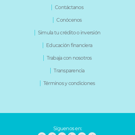
Ibarra
Varios
Contáctanos
La Libertad
Loja
Conócenos
Machachi
Machala
Simula tu crédito o inversión
Manta
Milagro
Otavalo
Educación financiera
Portoviejo
Quevedo
Trabaja con nosotros
Quinindé
Quito
Transparencia
Riobamba
Sangolquí
Términos y condiciones
Santa Elena
Santo Domingo
Síguenos en: